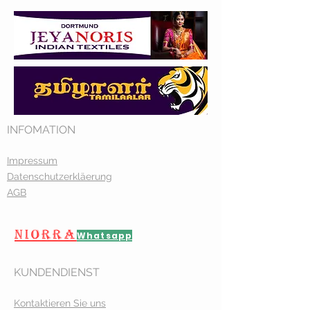
INFOMATION
Impressum
Datenschutzerkläerung
AGB
NIORRA
Whatsapp
KUNDENDIENST
Kontaktieren Sie uns