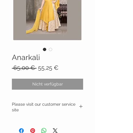
Anarkali
Standardpreis
Sale-
 65,00 € 
55,25 €
Preis
Nicht verfügbar
Please visit our customer service
site