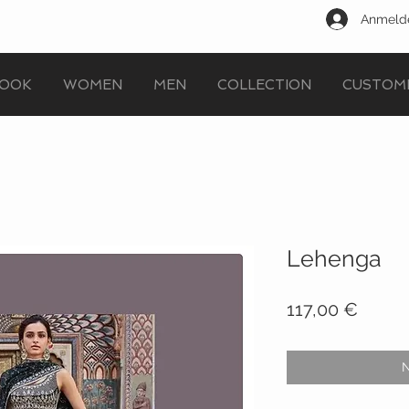
Anmeld
OOK
WOMEN
MEN
COLLECTION
CUSTOM
Lehenga
Preis
117,00 €
N