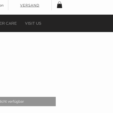
en
VERSAND
ER CARE
VISIT US
icht verfügbar